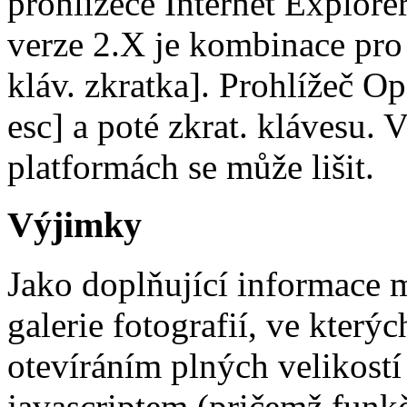
prohlížeče Internet Explorer
verze 2.X je kombinace pro 
kláv. zkratka]. Prohlížeč O
esc] a poté zkrat. klávesu. 
platformách se může lišit.
Výjimky
Jako doplňující informace 
galerie fotografií, ve který
otevíráním plných velikostí
javascriptem (pričemž funkč