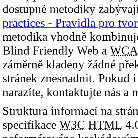
dostupné metodiky zabývajíc
practices - Pravidla pro tv
metodika vhodně kombinuje 
Blind Friendly Web a
WCA
záměrně kladeny žádné přek
stránek znesnadnit. Pokud i
narazíte, kontaktujte nás a 
Struktura informací na strá
specifikace
W3C
HTML
4.0