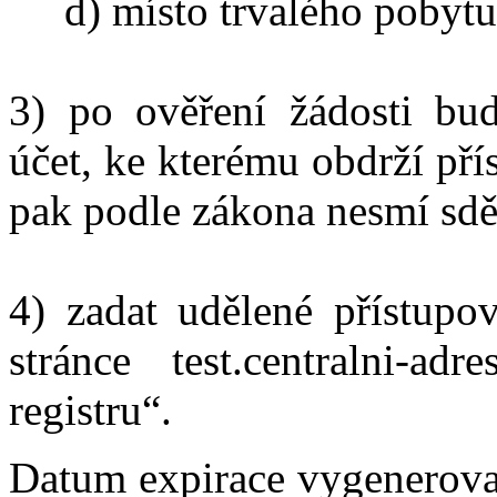
d) místo trvalého pobytu 
3) po ověření žádosti bud
účet, ke kterému obdrží pří
pak podle zákona nesmí sděl
4) zadat udělené přístupo
stránce test.centralni-ad
registru“.
Datum expirace vygenerova