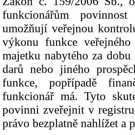
Zákon č. 159/2006 Sb., o
funkcionářům povinnost 
umožňují veřejnou kontrolu
výkonu funkce veřejného 
majetku nabytého za dobu 
darů nebo jiného prospě
funkce, popřípadě finan
funkcionář má. Tyto skute
povinni zveřejnit v regist
právo bezplatně nahlížet a p